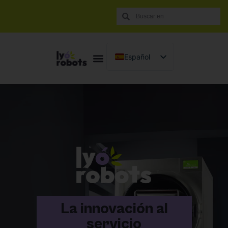
Español
Français
English (UK)
Italiano
Português
La innovación al
servicio