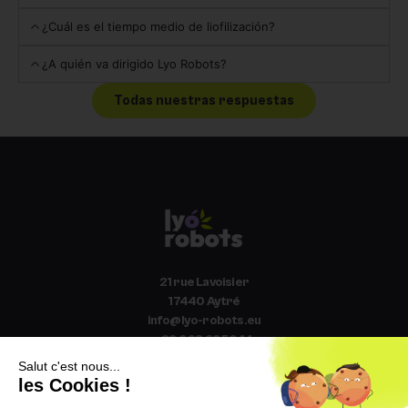
¿Cuál es el tiempo medio de liofilización?
¿A quién va dirigido Lyo Robots?
Todas nuestras respuestas
21 rue Lavoisier
17440 Aytré
info@lyo-robots.eu
+33 6 98 62 50 14
El catálogo