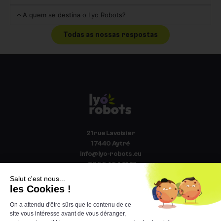
A quem se destina o Lyo Robots?
Todas as nossas respostas
21 rue Lavoisier
17440 Aytré
info@lyo-robots.eu
+33 5 54 54 91 17
O catálogo