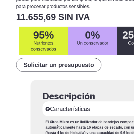
para procesar productos sensibles.
11.655,69 SIN IVA
95
%
0
%
25
Nutrientes
Un conservador
Co
conservados
Solicitar un presupuesto
Descripción
Características
El Xiros Mikro es un liofilizador de bandejas compa
automáticamente hasta 16 etapas de secado, con un
(hasta 4 kg de hielo/día) y una capacidad de 9,6 kg 