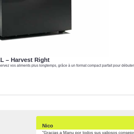
L – Harvest Right
rvez vos aliments plus longtemps, grâce à un format compact parfait pour débuter
Zoe B
nes, he
"Al principio compré mi liofilizador para hacer 