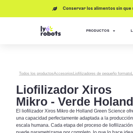
Conservar los alimentos sin que
PRODUCTOS
L
Todos los productos
Accesorios
Liofilizadores de pequeño formato
L
Liofilizador Xiros
Mikro - Verde Holan
El liofilizador Xiros Mikro de Holland Green Science of
una capacidad perfectamente adaptada a la producción
escala humana. Cada etapa del proceso de liofilización
puede parametrizarse por completo, lo que lo hace idea