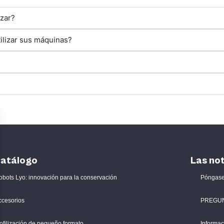
izar?
ilizar sus máquinas?
catálogo
Las not
obots Lyo: innovación para la conservación
Póngase
ccesorios
PREGU
ofilización de pequeño formato
Informac