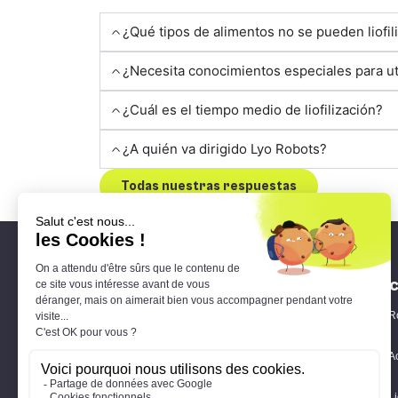
¿Qué tipos de alimentos no se pueden liofil
¿Necesita conocimientos especiales para ut
¿Cuál es el tiempo medio de liofilización?
¿A quién va dirigido Lyo Robots?
Todas nuestras respuestas
El 
R
21 rue Lavoisier
A
17440 Aytré
Li