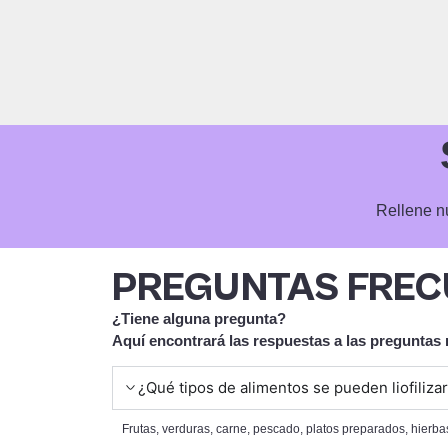
l uso de mi liofilizador para preparar tentempiés saludables para mis 
o ha sido una revelación".
Rellene nu
PREGUNTAS FREC
¿Tiene alguna pregunta?
Aquí encontrará las respuestas a las preguntas
¿Qué tipos de alimentos se pueden liofiliza
Frutas, verduras, carne, pescado, platos preparados, hierba