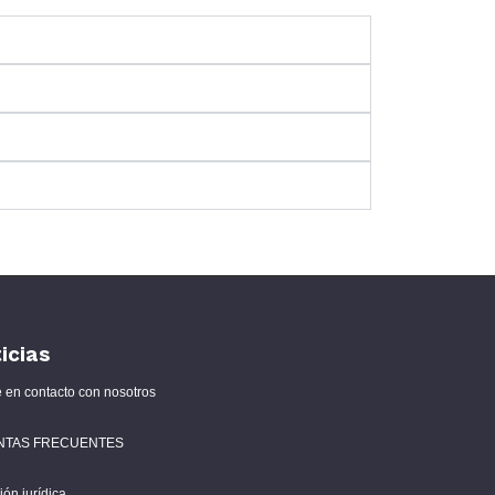
icias
 en contacto con nosotros
NTAS FRECUENTES
ión jurídica