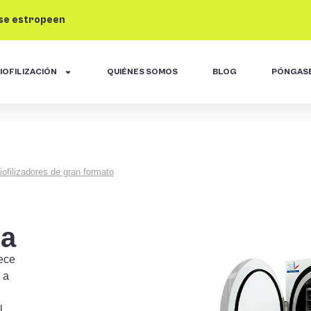
 se estropeen
IOFILIZACIÓN
QUIÉNES SOMOS
BLOG
PÓNGASE
iofilizadores de gran formato
da
rece
 a
l