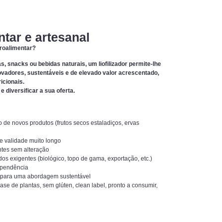
tar e artesanal
groalimentar?
, snacks ou bebidas naturais, um liofilizador permite-lhe
vadores, sustentáveis e de elevado valor acrescentado,
icionais.
 diversificar a sua oferta.
 de novos produtos (frutos secos estaladiços, ervas
e validade muito longo
entes sem alteração
s exigentes (biológico, topo de gama, exportação, etc.)
dependência
uir para uma abordagem sustentável
se de plantas, sem glúten, clean label, pronto a consumir,