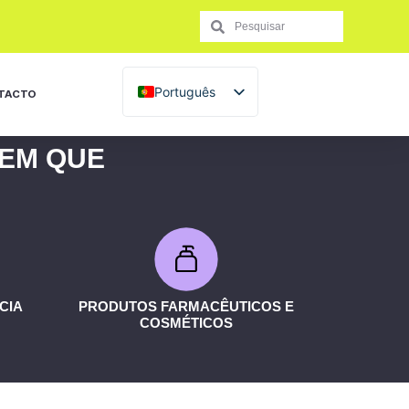
Português
TACTO
Français
 EM QUE
English (UK)
Español
Italiano
CIA
PRODUTOS FARMACÊUTICOS E
COSMÉTICOS