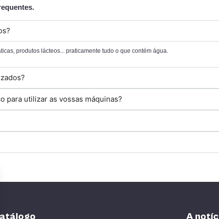
requentes.
os?
áticas, produtos lácteos... praticamente tudo o que contém água.
lizados?
 para utilizar as vossas máquinas?
catálogo
A notíc