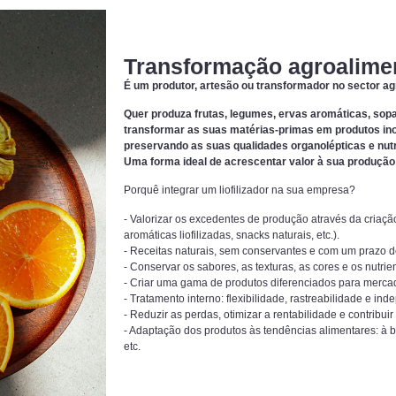
Transformação agroalimen
É um produtor, artesão ou transformador no sector a
Quer produza frutas, legumes, ervas aromáticas, sopas
transformar as suas matérias-primas em produtos ino
preservando as suas qualidades organolépticas e nutr
Uma forma ideal de acrescentar valor à sua produção e
Porquê integrar um liofilizador na sua empresa?
- Valorizar os excedentes de produção através da criação
aromáticas liofilizadas, snacks naturais, etc.).
- Receitas naturais, sem conservantes e com um prazo d
- Conservar os sabores, as texturas, as cores e os nutri
- Criar uma gama de produtos diferenciados para mercado
- Tratamento interno: flexibilidade, rastreabilidade e in
- Reduzir as perdas, otimizar a rentabilidade e contrib
- Adaptação dos produtos às tendências alimentares: à ba
etc.