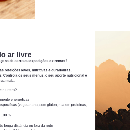
o ar livre
iagens de carro ou expedições extremas?
as refeições leves, nutritivas e duradouras,
Controla os seus menus, o seu aporte nutricional e
sua mala.
ventureiro?
amente energéticas
específicas (vegetariana, sem glúten, rica em proteínas,
os 100 %
e longa distância ou fora da rede