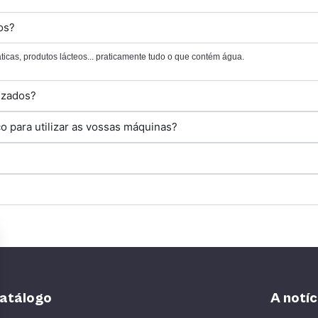
os?
áticas, produtos lácteos... praticamente tudo o que contém água.
lizados?
 para utilizar as vossas máquinas?
catálogo
A notíc