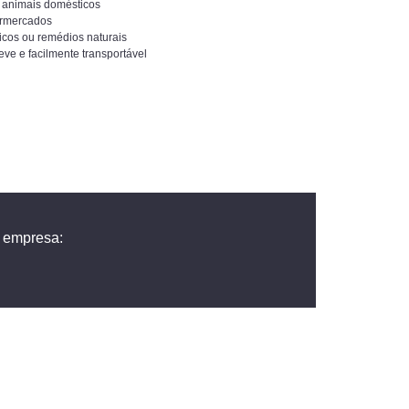
s animais domésticos
ermercados
icos ou remédios naturais
ve e facilmente transportável
a empresa: