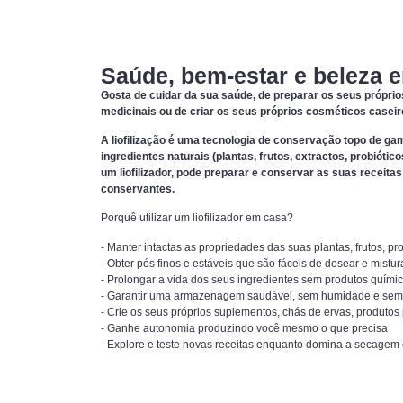
Saúde, bem-estar e beleza 
Gosta de cuidar da sua saúde, de preparar os seus própri
medicinais ou de criar os seus próprios cosméticos casei
A liofilização é uma tecnologia de conservação topo de ga
ingredientes naturais (plantas, frutos, extractos, probiót
um liofilizador, pode preparar e conservar as suas receit
conservantes.
Porquê utilizar um liofilizador em casa?
- Manter intactas as propriedades das suas plantas, frutos, pro
- Obter pós finos e estáveis que são fáceis de dosear e mistu
- Prolongar a vida dos seus ingredientes sem produtos quími
- Garantir uma armazenagem saudável, sem humidade e sem
- Crie os seus próprios suplementos, chás de ervas, produtos
- Ganhe autonomia produzindo você mesmo o que precisa
- Explore e teste novas receitas enquanto domina a secagem