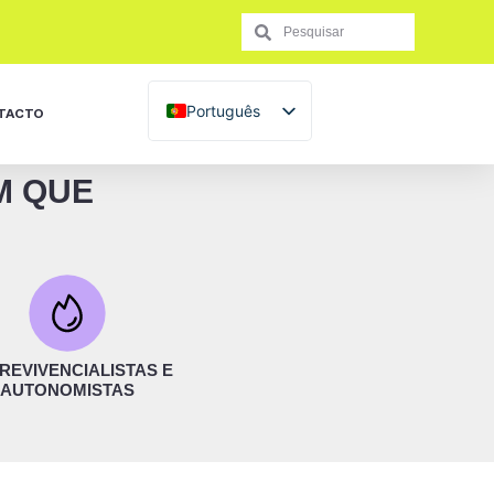
Português
TACTO
Français
M QUE
English (UK)
Español
Italiano
REVIVENCIALISTAS E
AUTONOMISTAS