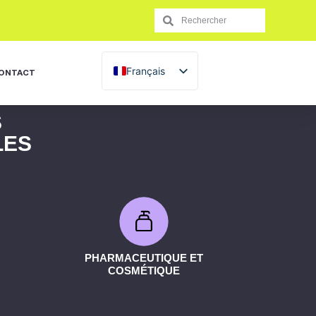
Français
ONTACT
English (UK)
S
Español
LES
Italiano
Português
PHARMACEUTIQUE ET
COSMÉTIQUE