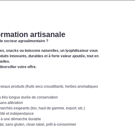
ormation artisanale
le secteur agroalimentaire ?
es, snacks ou boissons naturelles, un lyophilisateur vous
its innovants, durables et à forte valeur ajoutée, tout en
elles.
iversifier votre offre.
eaux produits (fruits secs croustillants, herbes aromatiques
à très longue durée de conservation
sans altération
archés exigeants (bio, haut de gamme, export, etc.)
abilité et indépendance
uer à une démarche durable
tal, sans gluten, clean label, prêt-à-consommer