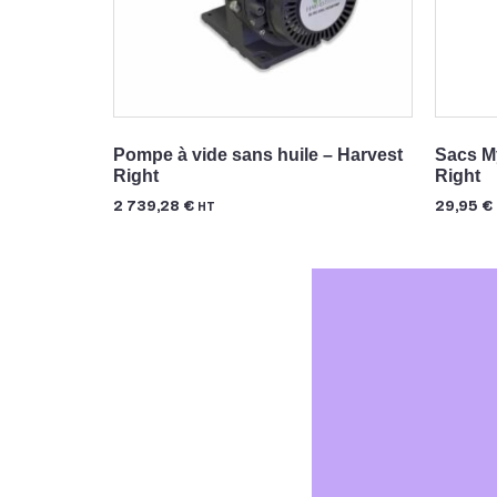
Pompe à vide sans huile – Harvest
Sacs My
Right
Right
2 739,28
€
29,95
€
HT