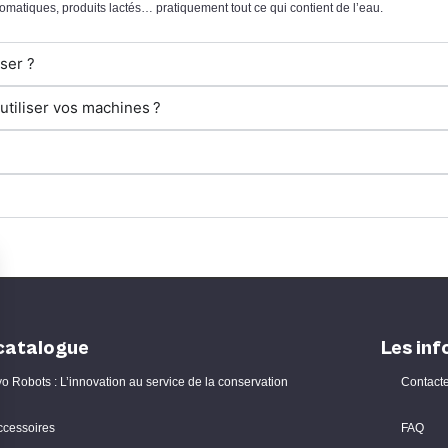
romatiques, produits lactés… pratiquement tout ce qui contient de l’eau.
ser ?
 utiliser vos machines ?
catalogue
Les inf
o Robots : L’innovation au service de la conservation
Contact
ccessoires
FAQ