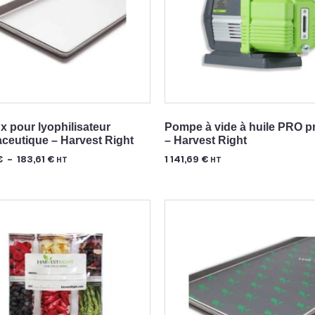
x pour lyophilisateur
Pompe à vide à huile PRO p
ceutique – Harvest Right
– Harvest Right
€
–
183,61
€
1 141,69
€
HT
HT