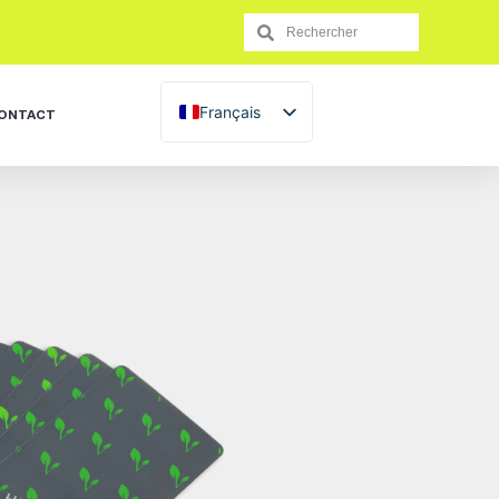
Français
ONTACT
English (UK)
Español
Italiano
Português