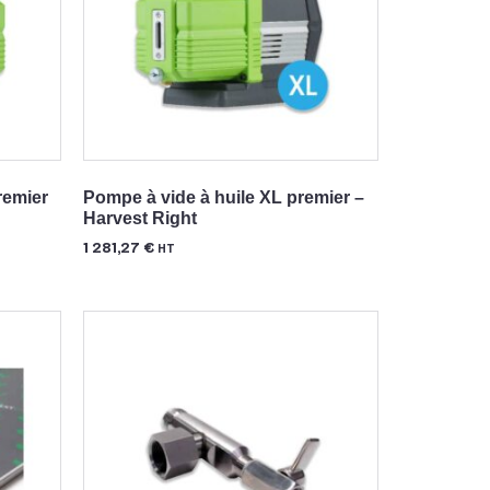
remier
Pompe à vide à huile XL premier –
Harvest Right
1 281,27
€
HT