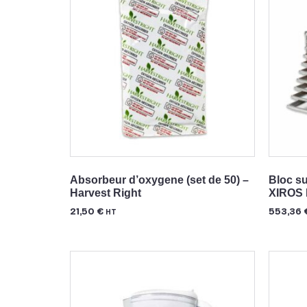
Absorbeur d’oxygene (set de 50) –
Bloc su
Harvest Right
XIROS
21,50
€
553,36
HT