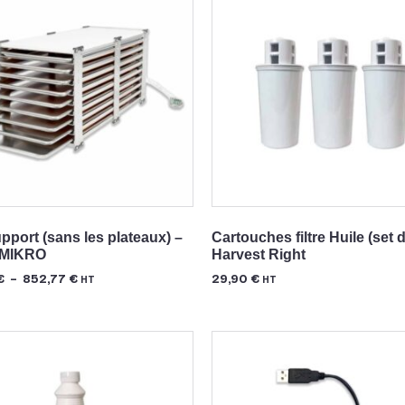
pport (sans les plateaux) –
Cartouches filtre Huile (set d
 MIKRO
Harvest Right
€
–
852,77
€
29,90
€
HT
HT