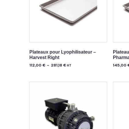
Plateaux pour Lyophilisateur –
Plateau
Harvest Right
Pharma
112,00
€
–
281,18
€
145,00
HT