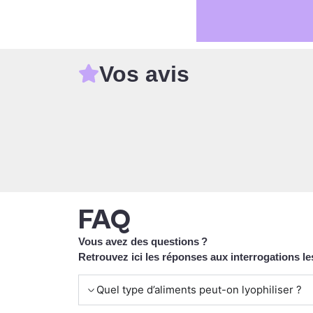
Vos avis
u pour tous ses conseils précieux. Grâce à nos échanges, j’ai optimisé l
hilisateur pour préparer des snacks sains pour mes randonnées. Chaq
lation !"
FAQ
Vous avez des questions ?
Retrouvez ici les réponses aux interrogations le
Quel type d’aliments peut-on lyophiliser ?