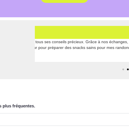
Zoe B
’utilisation
"Initialement, j’ai acheté mon lyophilisateur pour f
ue conseil a
découvert que je pouvais également préparer de 
des purées de fruits et légumes lyophilisés, parfai
s plus fréquentes.