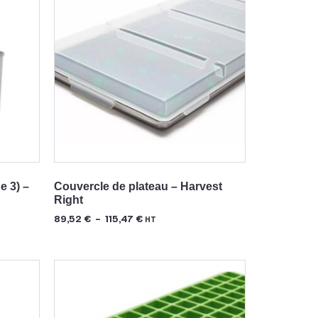
e 3) –
Couvercle de plateau – Harvest
Right
89,52
€
–
115,47
€
HT